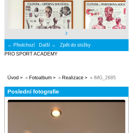
← Předchozí
Další →
Zpět do složky
PRO SPORT ACADEMY
Úvod
»
Fotoalbum
»
Realizace
»
IMG_2685
Poslední fotografie